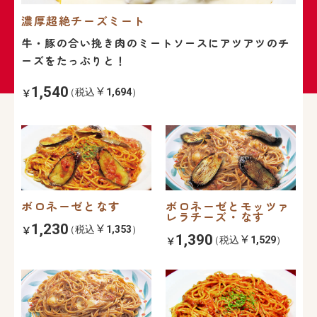
濃厚超絶チーズミート
牛・豚の合い挽き肉のミートソースにアツアツのチ
ーズをたっぷりと！
1,540
（税込
1,694
）
ボロネーゼとなす
ボロネーゼとモッツァ
レラチーズ・なす
1,230
（税込
1,353
）
1,390
（税込
1,529
）