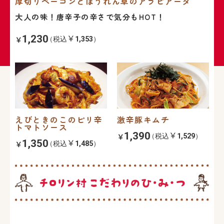
厚切りベーコンとほうれん草のアラビアータ
大人の味！唐辛子の辛さで気分もHOT！
1,230
（税込
1,353
）
えびときのこのピリ辛
激辛豚キムチ
トマトソース
1,390
（税込
1,529
）
1,350
（税込
1,485
）