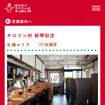
店舗案内へ
チロリン村 新琴似店
札幌エリア
FC加盟店