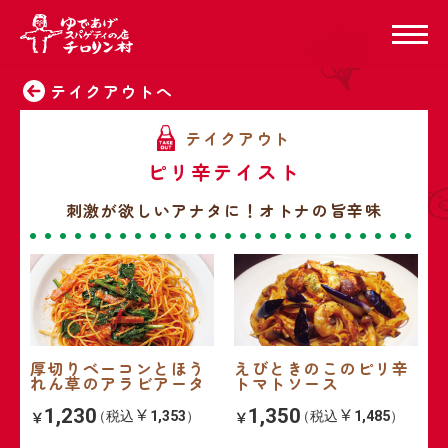
テイクアウトへ
ピリ辛テイスト
刺激が欲しいアナタに！オトナの旨辛味
厚切りベーコンとほう
えびときのこのピリ辛
れん草のアラビアータ
トマトソース
1,230
1,350
（税込
1,353
）
（税込
1,485
）